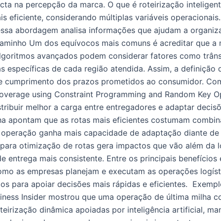
cta na percepção da marca. O que é roteirização inteligente
is eficiente, considerando múltiplas variáveis operaciona
essa abordagem analisa informações que ajudam a organizar
aminho Um dos equívocos mais comuns é acreditar que a me
algoritmos avançados podem considerar fatores como trânsi
as específicas de cada região atendida. Assim, a definição
a e cumprimento dos prazos prometidos ao consumidor. Co
verage using Constraint Programming and Random Key Optimi
stribuir melhor a carga entre entregadores e adaptar dec
milha apontam que as rotas mais eficientes costumam comb
 operação ganha mais capacidade de adaptação diante de 
ara otimização de rotas gera impactos que vão além da log
e entrega mais consistente. Entre os principais benefícios
mo as empresas planejam e executam as operações logística
dos para apoiar decisões mais rápidas e eficientes. Exem
ness Insider mostrou que uma operação de última milha co
teirização dinâmica apoiadas por inteligência artificial, 