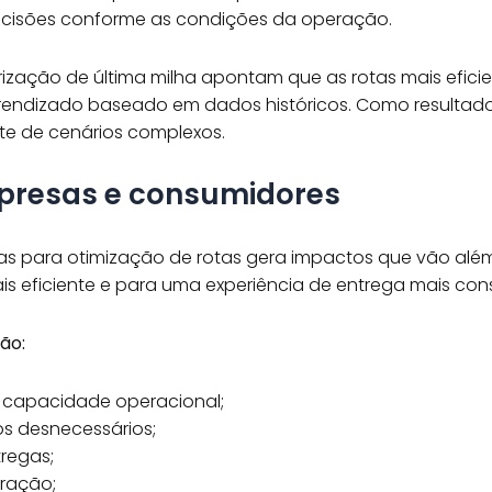
ecisões conforme as condições da operação.
eirização de última milha apontam que as rotas mais efi
endizado baseado em dados históricos. Como resultad
e de cenários complexos.
mpresas e consumidores
s para otimização de rotas gera impactos que vão além d
s eficiente e para uma experiência de entrega mais cons
ão:
 capacidade operacional;
 desnecessários;
tregas;
eração;