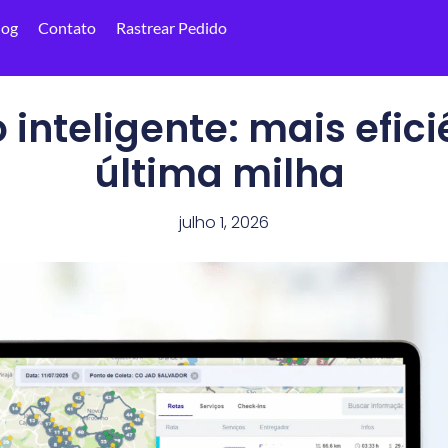
log
Contato
Rastrear Pedido
 inteligente: mais efic
última milha
julho 1, 2026