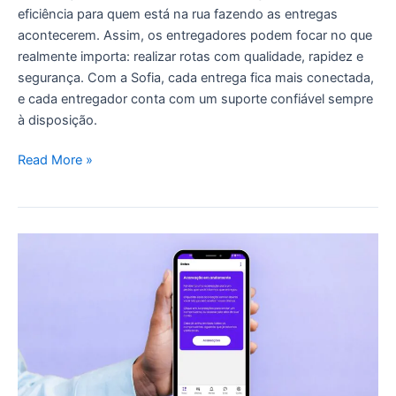
eficiência para quem está na rua fazendo as entregas
acontecerem. Assim, os entregadores podem focar no que
realmente importa: realizar rotas com qualidade, rapidez e
segurança. Com a Sofia, cada entrega fica mais conectada,
e cada entregador conta com um suporte confiável sempre
à disposição.
Read More »
Como
agir
em
uma
Acareação:
Guia
para
Entregadores