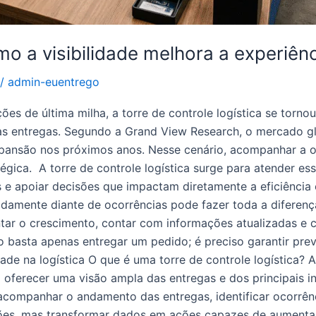
omo a visibilidade melhora a experiê
/
admin-euentrego
 de última milha, a torre de controle logística se torno
as entregas. Segundo a Grand View Research, o mercado g
pansão nos próximos anos. Nesse cenário, acompanhar a 
tégica. A torre de controle logística surge para atender 
os e apoiar decisões que impactam diretamente a eficiênci
damente diante de ocorrências pode fazer toda a diferenç
ar o crescimento, contar com informações atualizadas e ce
ão basta apenas entregar um pedido; é preciso garantir p
dade na logística O que é uma torre de controle logística? A
ferecer uma visão ampla das entregas e dos principais in
companhar o andamento das entregas, identificar ocorrên
ações, mas transformar dados em ações capazes de aumenta