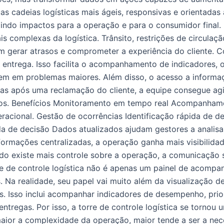
s cadeias logísticas mais ágeis, responsivas e orientadas ao
indo impactos para a operação e para o consumidor final.
s complexas da logística. Trânsito, restrições de circulaç
 gerar atrasos e comprometer a experiência do cliente. Co
a entrega. Isso facilita o acompanhamento de indicadores, 
rmem em problemas maiores. Além disso, o acesso a inform
as após uma reclamação do cliente, a equipe consegue agi
dos. Benefícios Monitoramento em tempo real Acompanhame
racional. Gestão de ocorrências Identificação rápida de d
a de decisão Dados atualizados ajudam gestores a analisa
nformações centralizadas, a operação ganha mais visibilida
o existe mais controle sobre a operação, a comunicação se
re de controle logística não é apenas um painel de acomp
s. Na realidade, seu papel vai muito além da visualização
 Isso inclui acompanhar indicadores de desempenho, prioriz
entregas. Por isso, a torre de controle logística se torno
 maior a complexidade da operação, maior tende a ser a 