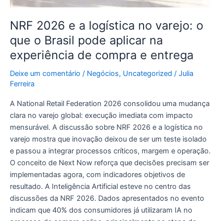
pode
aplicar
NRF 2026 e a logística no varejo: o
na
que o Brasil pode aplicar na
experiência
experiência de compra e entrega
de
compra
Deixe um comentário
/
Negócios
,
Uncategorized
/
Julia
e
Ferreira
entrega
A National Retail Federation 2026 consolidou uma mudança
clara no varejo global: execução imediata com impacto
mensurável. A discussão sobre NRF 2026 e a logística no
varejo mostra que inovação deixou de ser um teste isolado
e passou a integrar processos críticos, margem e operação.
O conceito de Next Now reforça que decisões precisam ser
implementadas agora, com indicadores objetivos de
resultado. A Inteligência Artificial esteve no centro das
discussões da NRF 2026. Dados apresentados no evento
indicam que 40% dos consumidores já utilizaram IA no