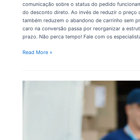
comunicação sobre o status do pedido funcionam 
do desconto direto. Ao invés de reduzir o preço 
também reduzem o abandono de carrinho sem press
caro na conversão passa por reorganizar a estrut
prazo. Não perca tempo! Fale com os especialis
Read More »
Frete
grátis
como
vantagem
competitiva:
como
impulsionar