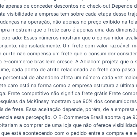
nde apenas de conceder descontos no check-out.Depende de
ta visibilidade a empresa tem sobre cada etapa desse traj
m mudanças na operação, não apenas no preço exibido na tel
pra mostram que o frete caro é apenas uma das dimensõe
r cobrado: Esses números mostram que o consumidor avali
njunto, não isoladamente. Um frete com valor razoável, m
curto não compensa um frete que o consumidor considera f
o e-commerce brasileiro cresce. A Abiacom projeta que o
me, cada ponto de atrito relacionado ao frete caro passa
 percentual de abandono afeta um número cada vez maior
ete caro está na forma como a empresa estrutura a última 
a: Frete competitivo não significa frete grátis Frete compe
 Pesquisas da McKinsey mostram que 90% dos consumidores a
ais de frete. Essa aceitação depende, porém, de a empres
uencia essa percepção. O E-Commerce Brasil aponta que 9
ltariam a comprar de uma loja que não oferece visibilidad
que está acontecendo com o pedido entre a compra e a ent