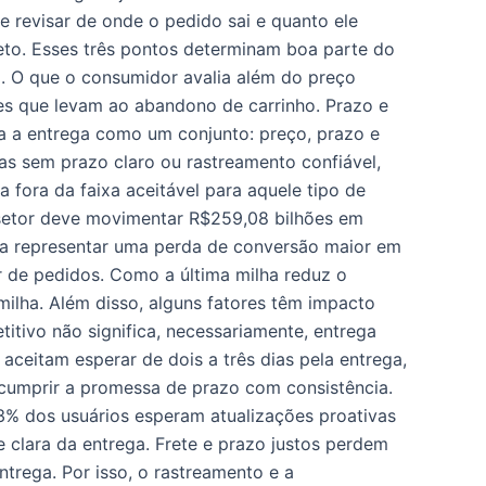
 revisar de onde o pedido sai e quanto ele
eto. Esses três pontos determinam boa parte do
a. O que o consumidor avalia além do preço
s que levam ao abandono de carrinho. Prazo e
a a entrega como um conjunto: preço, prazo e
as sem prazo claro ou rastreamento confiável,
ora da faixa aceitável para aquele tipo de
 setor deve movimentar R$259,08 bilhões em
 a representar uma perda de conversão maior em
 de pedidos. Como a última milha reduz o
milha. Além disso, alguns fatores têm impacto
titivo não significa, necessariamente, entrega
ceitam esperar de dois a três dias pela entrega,
a cumprir a promessa de prazo com consistência.
3% dos usuários esperam atualizações proativas
e clara da entrega. Frete e prazo justos perdem
rega. Por isso, o rastreamento e a