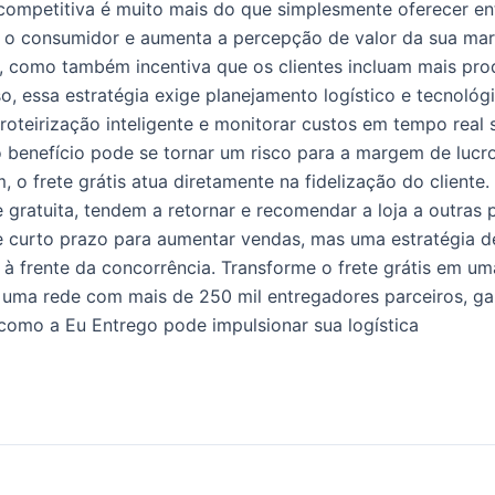
competitiva é muito mais do que simplesmente oferecer entr
a o consumidor e aumenta a percepção de valor da sua mar
o, como também incentiva que os clientes incluam mais pro
o, essa estratégia exige planejamento logístico e tecnológ
roteirização inteligente e monitorar custos em tempo real 
o benefício pode se tornar um risco para a margem de luc
m, o frete grátis atua diretamente na fidelização do clien
gratuita, tendem a retornar e recomendar a loja a outras p
curto prazo para aumentar vendas, mas uma estratégia de
 à frente da concorrência. Transforme o frete grátis em u
ma rede com mais de 250 mil entregadores parceiros, gara
a como a Eu Entrego pode impulsionar sua logística