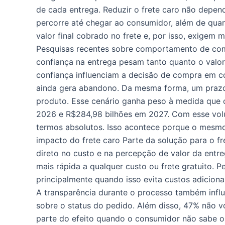
de cada entrega. Reduzir o frete caro não depe
percorre até chegar ao consumidor, além de quan
valor final cobrado no frete e, por isso, exige
Pesquisas recentes sobre comportamento de com
confiança na entrega pesam tanto quanto o valo
confiança influenciam a decisão de compra em co
ainda gera abandono. Da mesma forma, um prazo 
produto. Esse cenário ganha peso à medida que 
2026 e R$284,98 bilhões em 2027. Com esse volu
termos absolutos. Isso acontece porque o mesmo
impacto do frete caro Parte da solução para o fr
direto no custo e na percepção de valor da entreg
mais rápida a qualquer custo ou frete gratuito.
principalmente quando isso evita custos adicion
A transparência durante o processo também infl
sobre o status do pedido. Além disso, 47% não vo
parte do efeito quando o consumidor não sabe o 