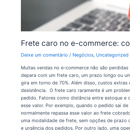
impacto
na
conversão
Frete caro no e-commerce: co
Deixe um comentário
/
Negócios
,
Uncategorized
Muitas vendas no e-commerce não são perdidas p
depara com um frete caro, um prazo longo ou um
gira em torno de 70%. Além disso, custos extras
desistência. O frete caro raramente é um problema
pedido. Fatores como distância entre estoque e c
esse valor. Por exemplo, quando o pedido sai de 
normalmente repassa esse valor ao frete cobrado
uma modalidade de frete, sem opções de prazo ou 
e urgência dos pedidos. Por outro lado, uma ope