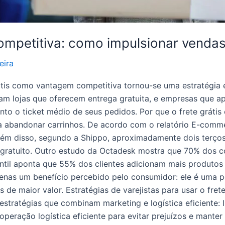
mpetitiva: como impulsionar vendas
eira
tis como vantagem competitiva tornou-se uma estratégia es
m lojas que oferecem entrega gratuita, e empresas que ap
to o ticket médio de seus pedidos. Por que o frete grátis 
a abandonar carrinhos. De acordo com o relatório E-comm
Além disso, segundo a Shippo, aproximadamente dois terço
ratuito. Outro estudo da Octadesk mostra que 70% dos co
ntil aponta que 55% dos clientes adicionam mais produtos
é apenas um benefício percebido pelo consumidor: ele é um
de maior valor. Estratégias de varejistas para usar o frete
estratégias que combinam marketing e logística eficiente: 
operação logística eficiente para evitar prejuízos e mante