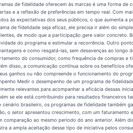
ramas de fidelidade oferecem às marcas é uma forma de 
fertas e a reflexão de preferências em tempo real. Com ma
hados às expectativas dos seus públicos, o que aumenta a 
ama de fidelidade seja eficaz, ele precisa ir além do si
 clientes, de modo que a participação gere valor concreto.
idade do programa e estimular a recorrência. Outro ponto c
 vantagens e como resgatá-las, sem desavenças ao longo 
rtamento do consumidor, como frequência de compras e tic
Além disso, a comunicação contínua sobre os benefícios of
eus ganhos ou não compreende o funcionamento do program
esempenho Medir o desempenho de um programa de fidelidad
lmente relevantes para acompanhar a eficácia dessas inicia
m se ele está contribuindo para resultados financeiros tan
 No cenário brasileiro, os programas de fidelidade també
ção, o setor apresentou crescimento, com um faturamento 
 comparação ao mesmo período do ano anterior. Além di
tra a ampla aceitação desse tipo de iniciativa pelos cons