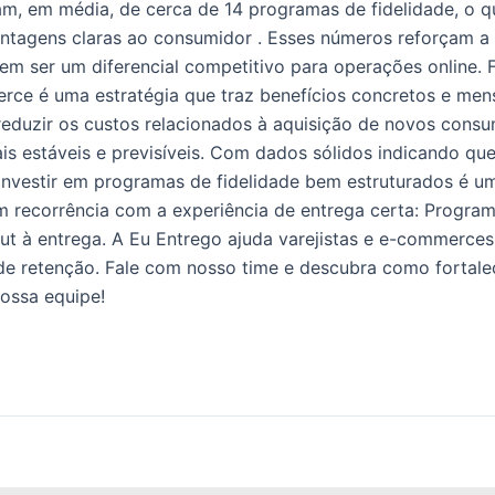
pam, em média, de cerca de 14 programas de fidelidade, o 
ntagens claras ao consumidor . Esses números reforçam a i
m ser um diferencial competitivo para operações online. 
rce é uma estratégia que traz benefícios concretos e mensu
 reduzir os custos relacionados à aquisição de novos cons
is estáveis e previsíveis. Com dados sólidos indicando que
 investir em programas de fidelidade bem estruturados é u
m recorrência com a experiência de entrega certa: Progra
kout à entrega. A Eu Entrego ajuda varejistas e e-commerc
ia de retenção. Fale com nosso time e descubra como fortal
ossa equipe!