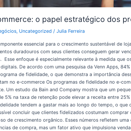
commerce: o papel estratégico dos p
egócios
,
Uncategorized
/
Julia Ferreira
mponente essencial para o crescimento sustentável de loj
mentos duradouros com seus clientes conseguem gerar vend
 Esse enfoque é especialmente relevante à medida que os
 digitais. De acordo com uma pesquisa da Venn Apps, 84%
grama de fidelidade, o que demonstra a importância dessa
ortam no e-commerce Os programas de fidelidade no e-co
e. Um estudo da Bain and Company mostra que um pequeno
de 5% na taxa de retenção pode elevar a receita entre 25
elidade tendem a gastar mais ao longo do tempo, o que co
ível concluir que clientes fidelizados costumam comprar
o de crescimento orgânico. Esses números refletem uma din
cias de compra, mas um fator ativo que impulsiona vendas