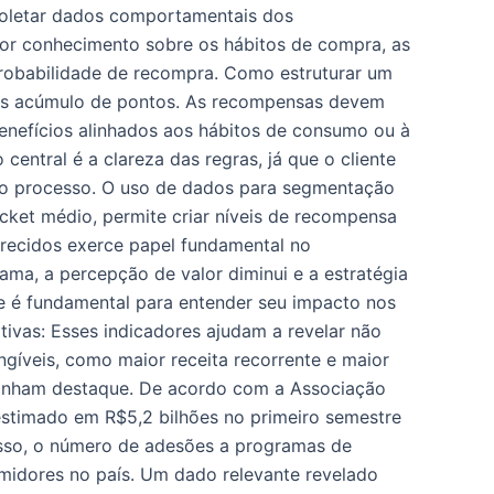
coletar dados comportamentais dos
ior conhecimento sobre os hábitos de compra, as
probabilidade de recompra. Como estruturar um
mples acúmulo de pontos. As recompensas devem
 Benefícios alinhados aos hábitos de consumo ou à
entral é a clareza das regras, já que o cliente
do processo. O uso de dados para segmentação
ket médio, permite criar níveis de recompensa
erecidos exerce papel fundamental no
a, a percepção de valor diminui e a estratégia
e é fundamental para entender seu impacto nos
tivas: Esses indicadores ajudam a revelar não
gíveis, como maior receita recorrente e maior
m ganham destaque. De acordo com a Associação
estimado em R$5,2 bilhões no primeiro semestre
sso, o número de adesões a programas de
umidores no país. Um dado relevante revelado