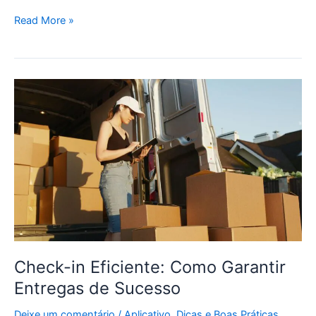
Read More »
Check-
in
Eficiente:
Como
Garantir
Entregas
de
Sucesso
Check-in Eficiente: Como Garantir
Entregas de Sucesso
Deixe um comentário
/
Aplicativo
,
Dicas e Boas Práticas
,