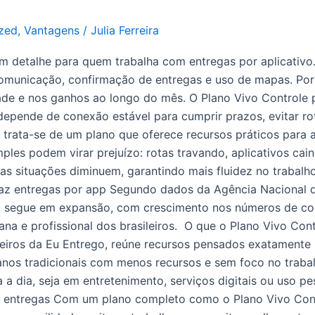
zed
,
Vantagens
/
Julia Ferreira
um detalhe para quem trabalha com entregas por aplicativo.
omunicação, confirmação de entregas e uso de mapas. Por 
ade e nos ganhos ao longo do mês. O Plano Vivo Controle
depende de conexão estável para cumprir prazos, evitar r
, trata-se de um plano que oferece recursos práticos para
ples podem virar prejuízo: rotas travando, aplicativos cain
s situações diminuem, garantindo mais fluidez no trabalh
faz entregas por app Segundo dados da Agência Nacional d
sil segue em expansão, com crescimento nos números de co
na e profissional dos brasileiros. O que o Plano Vivo Con
ceiros da Eu Entrego, reúne recursos pensados exatamente 
lanos tradicionais com menos recursos e sem foco no traba
a dia, seja em entretenimento, serviços digitais ou uso pe
e entregas Com um plano completo como o Plano Vivo Cont