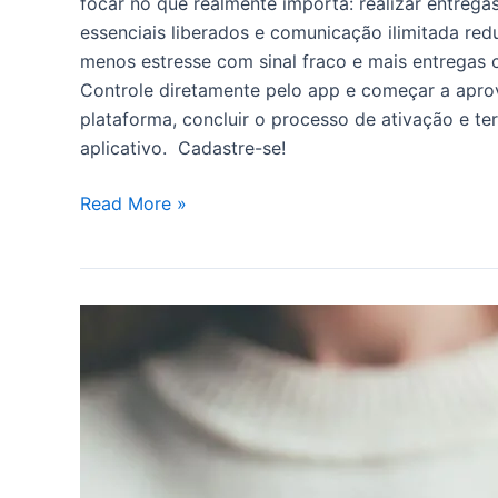
focar no que realmente importa: realizar entregas
essenciais liberados e comunicação ilimitada redu
menos estresse com sinal fraco e mais entregas c
Controle diretamente pelo app e começar a aprove
plataforma, concluir o processo de ativação e te
aplicativo. Cadastre-se!
Read More »
Como
se
tornar
um
Entregador
de
Destaque