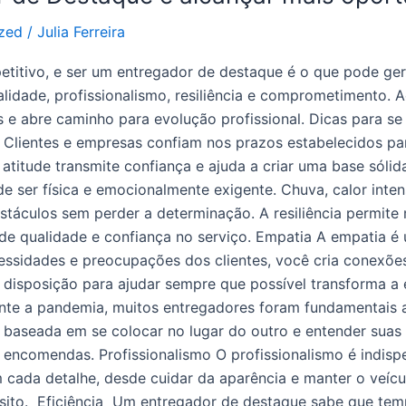
zed
/
Julia Ferreira
titivo, e ser um entregador de destaque é o que pode ge
lidade, profissionalismo, resiliência e comprometimento. A
s e abre caminho para evolução profissional. Dicas para s
 Clientes e empresas confiam nos prazos estabelecidos pa
 atitude transmite confiança e ajuda a criar uma base sóli
e ser física e emocionalmente exigente. Chuva, calor inten
bstáculos sem perder a determinação. A resiliência permi
de qualidade e confiança no serviço. Empatia A empatia é 
ssidades e preocupações dos clientes, você cria conexões
r disposição para ajudar sempre que possível transforma a
te a pandemia, muitos entregadores foram fundamentais a
baseada em se colocar no lugar do outro e entender suas n
 encomendas. Profissionalismo O profissionalismo é indis
 cada detalhe, desde cuidar da aparência e manter o veícul
sito. Eficiência Um entregador de destaque sabe que tempo