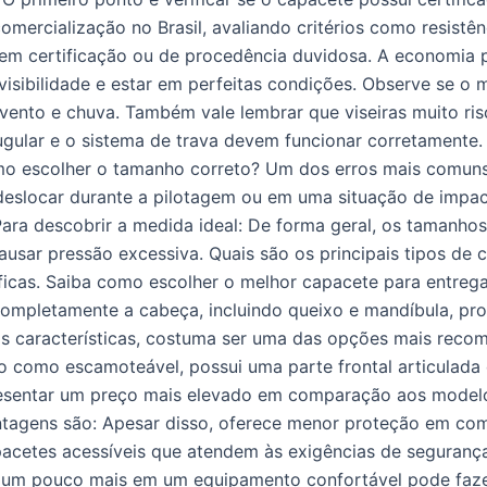
mercialização no Brasil, avaliando critérios como resistên
sem certificação ou de procedência duvidosa. A economia 
visibilidade e estar em perfeitas condições. Observe se o m
ento e chuva. Também vale lembrar que viseiras muito ris
jugular e o sistema de trava devem funcionar corretamente
 Como escolher o tamanho correto? Um dos erros mais com
deslocar durante a pilotagem ou em uma situação de impa
ara descobrir a medida ideal: De forma geral, os tamanho
ausar pressão excessiva. Quais são os principais tipos de
icas. Saiba como escolher o melhor capacete para entrega
completamente a cabeça, incluindo queixo e mandíbula, p
sas características, costuma ser uma das opções mais rec
como escamoteável, possui uma parte frontal articulada 
presentar um preço mais elevado em comparação aos model
vantagens são: Apesar disso, oferece menor proteção em c
apacetes acessíveis que atendem às exigências de seguranç
ir um pouco mais em um equipamento confortável pode faze