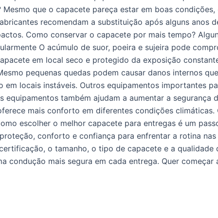
 Mesmo que o capacete pareça estar em boas condições, ele
abricantes recomendam a substituição após alguns anos de 
actos. Como conservar o capacete por mais tempo? Algun
ularmente O acúmulo de suor, poeira e sujeira pode compr
apacete em local seco e protegido da exposição constant
 Mesmo pequenas quedas podem causar danos internos que n
 em locais instáveis. Outros equipamentos importantes p
ros equipamentos também ajudam a aumentar a segurança dur
 oferece mais conforto em diferentes condições climáticas
omo escolher o melhor capacete para entregas é um passo
oteção, conforto e confiança para enfrentar a rotina nas
 certificação, o tamanho, o tipo de capacete e a qualidade
uma condução mais segura em cada entrega. Quer começar a