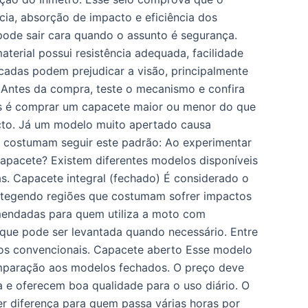
cia, absorção de impacto e eficiência dos
pode sair cara quando o assunto é segurança.
aterial possui resistência adequada, facilidade
cadas podem prejudicar a visão, principalmente
. Antes da compra, teste o mecanismo e confira
uns é comprar um capacete maior ou menor do que
cto. Já um modelo muito apertado causa
s costumam seguir este padrão: Ao experimentar
 capacete? Existem diferentes modelos disponíveis
s. Capacete integral (fechado) É considerado o
rotegendo regiões que costumam sofrer impactos
omendadas para quem utiliza a moto com
que pode ser levantada quando necessário. Entre
os convencionais. Capacete aberto Esse modelo
omparação aos modelos fechados. O preço deve
a e oferecem boa qualidade para o uso diário. O
r diferença para quem passa várias horas por