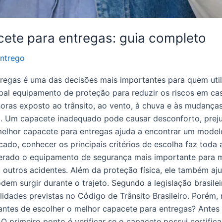
ete para entregas: guia completo
ntrego
regas é uma das decisões mais importantes para quem util
cipal equipamento de proteção para reduzir os riscos em ca
horas exposto ao trânsito, ao vento, à chuva e às mudança
. Um capacete inadequado pode causar desconforto, preju
elhor capacete para entregas ajuda a encontrar um model
do, conhecer os principais critérios de escolha faz toda 
rado o equipamento de segurança mais importante para mot
 outros acidentes. Além da proteção física, ele também aj
dem surgir durante o trajeto. Segundo a legislação brasil
alidades previstas no Código de Trânsito Brasileiro. Porém,
r antes de escolher o melhor capacete para entregas? Antes
 O primeiro ponto é verificar se o capacete possui certifi