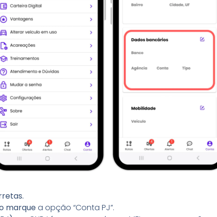
rretas.
o marque
a opção “Conta PJ”.