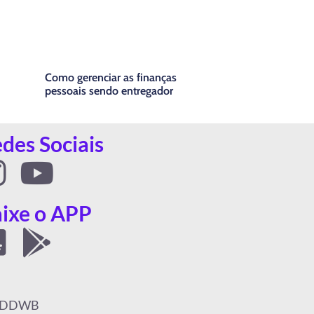
Como gerenciar as finanças
pessoais sendo entregador
des Sociais
Y
n
o
ixe o APP
s
u
A
G
t
t
p
o
a
u
p
o
ia DDWB