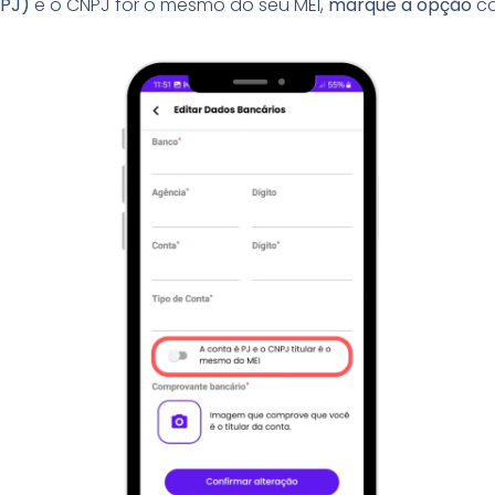
(PJ)
e o CNPJ for o mesmo do seu MEI,
marque a opção
co