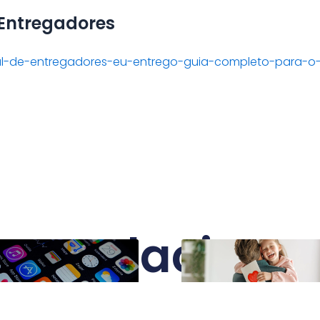
 Entregadores
l-de-entregadores-eu-entrego-guia-completo-para-o-
sts Relaciona