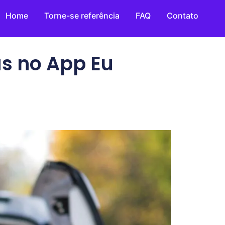
Home
Torne-se referência
FAQ
Contato
as no App Eu